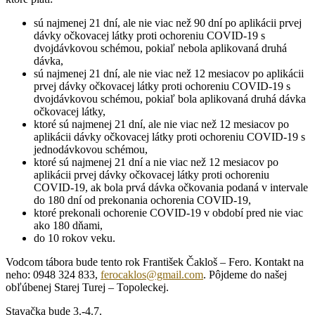
sú najmenej 21 dní, ale nie viac než 90 dní po aplikácii prvej
dávky očkovacej látky proti ochoreniu COVID-19 s
dvojdávkovou schémou, pokiaľ nebola aplikovaná druhá
dávka,
sú najmenej 21 dní, ale nie viac než 12 mesiacov po aplikácii
prvej dávky očkovacej látky proti ochoreniu COVID-19 s
dvojdávkovou schémou, pokiaľ bola aplikovaná druhá dávka
očkovacej látky,
ktoré sú najmenej 21 dní, ale nie viac než 12 mesiacov po
aplikácii dávky očkovacej látky proti ochoreniu COVID-19 s
jednodávkovou schémou,
ktoré sú najmenej 21 dní a nie viac než 12 mesiacov po
aplikácii prvej dávky očkovacej látky proti ochoreniu
COVID-19, ak bola prvá dávka očkovania podaná v intervale
do 180 dní od prekonania ochorenia COVID-19,
ktoré prekonali ochorenie COVID-19 v období pred nie viac
ako 180 dňami,
do 10 rokov veku.
Vodcom tábora bude tento rok František Čakloš – Fero. Kontakt na
neho: 0948 324 833,
ferocaklos@gmail.com
. Pôjdeme do našej
obľúbenej Starej Turej – Topoleckej.
Stavačka bude 3.-4.7.