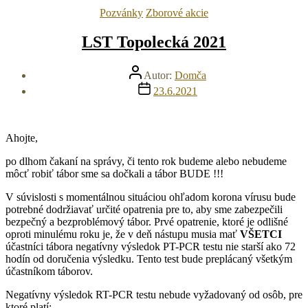
Kategórie
Pozvánky
Zborové akcie
LST Topolecká 2021
Autor
Autor:
Domča
článku
Dátum
23.6.2021
článku
Ahojte,
po dlhom čakaní na správy, či tento rok budeme alebo nebudeme
môcť robiť tábor sme sa dočkali a tábor BUDE !!!
V súvislosti s momentálnou situáciou ohľadom korona vírusu bude
potrebné dodržiavať určité opatrenia pre to, aby sme zabezpečili
bezpečný a bezproblémový tábor. Prvé opatrenie, ktoré je odlišné
oproti minulému roku je, že v deň nástupu musia mať
VŠETCI
účastníci tábora negatívny výsledok PT-PCR testu nie starší ako 72
hodín od doručenia výsledku. Tento test bude preplácaný všetkým
účastníkom táborov.
Negatívny výsledok RT-PCR testu nebude vyžadovaný od osôb, pre
ktoré platí: