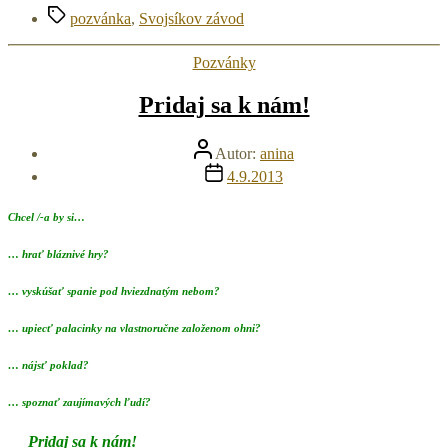
Značky
ročnicový
pozvánka
,
Svojsíkov závod
Svojsíkov
závod
Kategórie
Pozvánky
–
Trenčín“
Pridaj sa k nám!
Autor
Autor:
anina
článku
Dátum
4.9.2013
článku
Chcel /-a by si…
… hrať bláznivé hry?
… vyskúšať spanie pod hviezdnatým nebom?
… upiecť palacinky na vlastnoručne založenom ohni?
… nájsť poklad?
… spoznať zaujímavých ľudí?
Pridaj sa k nám!