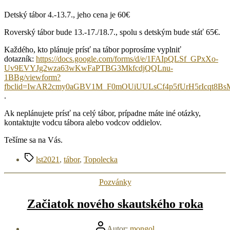
Detský tábor 4.-13.7., jeho cena je 60€
Roverský tábor bude 13.-17./18.7., spolu s detským bude stáť 65€.
Každého, kto plánuje prísť na tábor poprosíme vyplniť
dotazník:
https://docs.google.com/forms/d/e/1FAIpQLSf_GPxXo-
Uv9EVYJg2wza63wKwFaPTBG3MkfcdjQQLnu-
1BBg/viewform?
fbclid=IwAR2cmy0aGBV1M_F0mOUiUULsCf4p5fUrH5rIcqt8
.
Ak neplánujete prísť na celý tábor, prípadne máte iné otázky,
kontaktujte vodcu tábora alebo vodcov oddielov.
Tešíme sa na Vás.
Značky
lst2021
,
tábor
,
Topolecka
Kategórie
Pozvánky
Začiatok nového skautského roka
Autor
Autor:
mongol