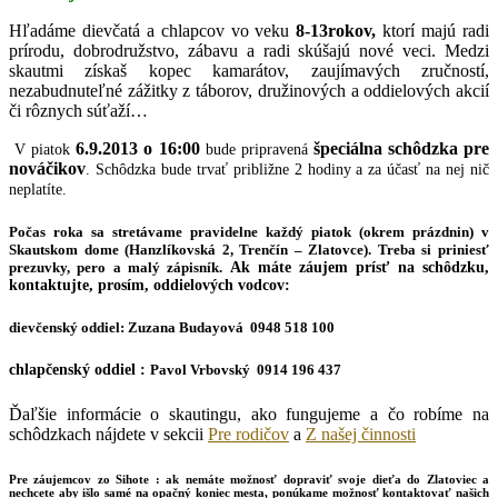
Hľadáme dievčatá a chlapcov vo veku
8-13rokov,
ktorí majú radi
prírodu, dobrodružstvo, zábavu a radi skúšajú nové veci. Medzi
skautmi získaš kopec kamarátov, zaujímavých zručností,
nezabudnuteľné zážitky z táborov, družinových a oddielových akcií
či rôznych súťaží…
6.9.2013 o 16:00
špeciálna schôdzka pre
V piatok
bude pripravená
nováčikov
.
Schôdzka bude trvať približne 2 hodiny a za účasť na nej nič
neplatíte.
Počas roka sa stretávame pravidelne každý piatok (okrem prázdnin) v
Skautskom dome (Hanzlíkovská 2, Trenčín – Zlatovce). Treba si priniesť
prezuvky, pero a malý zápisník.
Ak máte záujem prísť na schôdzku,
kontaktujte, prosím, oddielových vodcov:
dievčenský oddiel:
Zuzana Budayová 0948 518 100
chlapčenský oddiel :
Pavol Vrbovský 0914 196 437
Ďaľšie informácie o skautingu, ako fungujeme a čo robíme na
schôdzkach nájdete v sekcii
Pre rodičov
a
Z našej činnosti
Pre záujemcov zo Sihote
: ak nemáte možnosť dopraviť svoje dieťa do Zlatoviec a
nechcete aby išlo samé na opačný koniec mesta, ponúkame možnosť kontaktovať našich