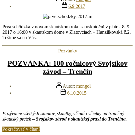
článku
Dátum
6.9.2017
článku
Prvá schôdzka v novom skautskom roku sa uskutoční v piatok 8. 9.
2017 o 16:00 v skautskom dome v Zlatovciach – Hanzlíkovská č.2.
Tešíme sa na Vás.
Kategórie
Pozvánky
POZVÁNKA: 100 ročnicový Svojsíkov
závod – Trenčín
Autor
Autor:
mongol
článku
Dátum
6.10.2015
článku
Pozývame všetkých skautov, skautky, vĺčatá i včielky na tradičný
skautský pretek –
Svojsíkov závod v skautskej praxi do Trenčína
.
„POZVÁNKA:
Pokračovať v čítaní
100