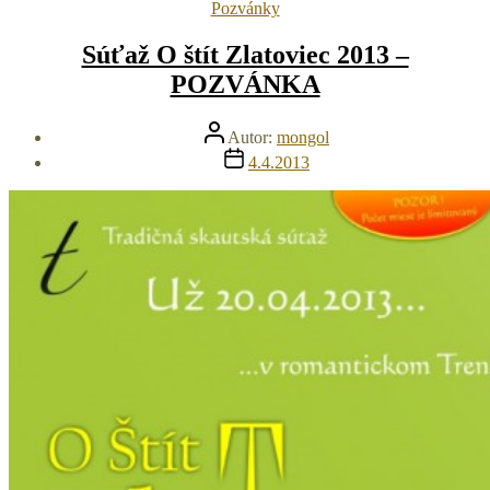
Kategórie
Pozvánky
Súťaž O štít Zlatoviec 2013 –
POZVÁNKA
Autor
Autor:
mongol
článku
Dátum
4.4.2013
článku