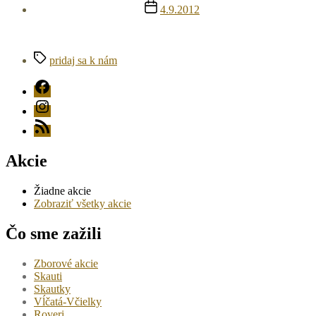
článku
Dátum
4.9.2012
článku
Značky
pridaj sa k nám
FB
Instagram
RSS
Akcie
Žiadne akcie
Zobraziť všetky akcie
Čo sme zažili
Zborové akcie
Skauti
Skautky
Vĺčatá-Včielky
Roveri