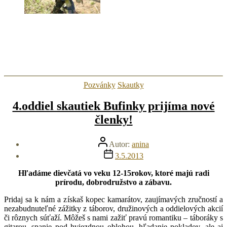
Kategórie
Pozvánky
Skautky
4.oddiel skautiek Bufinky prijíma nové
členky!
Autor
Autor:
anina
článku
Dátum
3.5.2013
článku
Hľadáme dievčatá vo veku 12-15rokov, ktoré majú radi
prírodu, dobrodružstvo a zábavu.
Pridaj sa k nám a získaš kopec kamarátov, zaujímavých zručností a
nezabudnuteľné zážitky z táborov, družinových a oddielových akcií
či rôznych súťaží. Môžeš s nami zažiť pravú romantiku – táboráky s
gitarou, spanie pod hviezdnou oblohou, hľadanie pokladov, ale aj