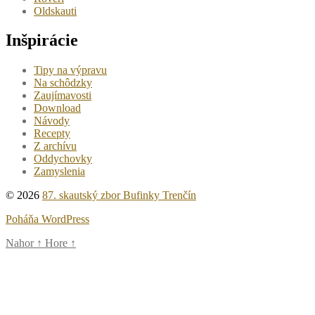
Oldskauti
Inšpirácie
Tipy na výpravu
Na schôdzky
Zaujímavosti
Download
Návody
Recepty
Z archívu
Oddychovky
Zamyslenia
© 2026
87. skautský zbor Bufinky Trenčín
Poháňa WordPress
Nahor
↑
Hore
↑