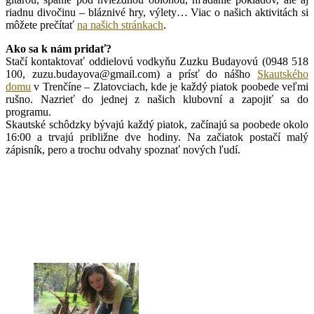
riadnu divočinu – bláznivé hry, výlety… Viac o našich aktivitách si
môžete prečítať
na našich stránkach
.
Ako sa k nám pridať?
Stačí kontaktovať oddielovú vodkyňu Zuzku Budayovú (0948 518
100, zuzu.budayova@gmail.com) a prísť do nášho
Skautského
domu
v Trenčíne – Zlatovciach, kde je každý piatok poobede veľmi
rušno. Nazrieť do jednej z našich klubovní a zapojiť sa do
programu.
Skautské schôdzky bývajú každý piatok, začínajú sa poobede okolo
16:00 a trvajú približne dve hodiny. Na začiatok postačí malý
zápisník, pero a trochu odvahy spoznať nových ľudí.