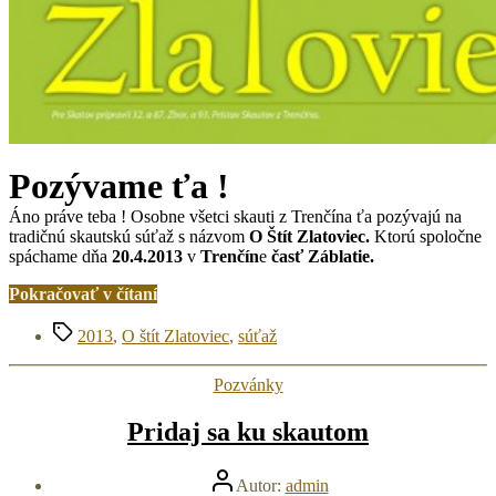
Pozývame ťa !
Áno práve teba ! Osobne všetci skauti z Trenčína ťa pozývajú na
tradičnú skautskú súťaž s názvom
O Štít Zlatoviec.
Ktorú spoločne
spáchame dňa
20.4.2013
v
Trenčín
e
časť Záblatie.
„Súťaž
Pokračovať v čítaní
O
Značky
štít
2013
,
O štít Zlatoviec
,
súťaž
Zlatoviec
2013
Kategórie
Pozvánky
–
POZVÁNKA“
Pridaj sa ku skautom
Autor
Autor:
admin