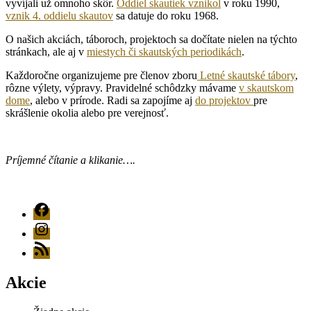
vyvíjali už omnoho skôr.
Oddiel skautiek vznikol
v roku 1990,
vznik 4. oddielu skautov
sa datuje do roku 1968.
O našich akciách, táboroch, projektoch sa dočítate nielen na týchto
stránkach, ale aj v
miestych či skautských periodikách
.
Každoročne organizujeme pre členov zboru
Letné skautské tábory
,
rôzne výlety, výpravy. Pravidelné schôdzky mávame
v skautskom
dome
, alebo v prírode. Radi sa zapojíme aj
do projektov
pre
skrášlenie okolia alebo pre verejnosť.
Príjemné čítanie a klikanie….
FB
Instagram
RSS
Akcie