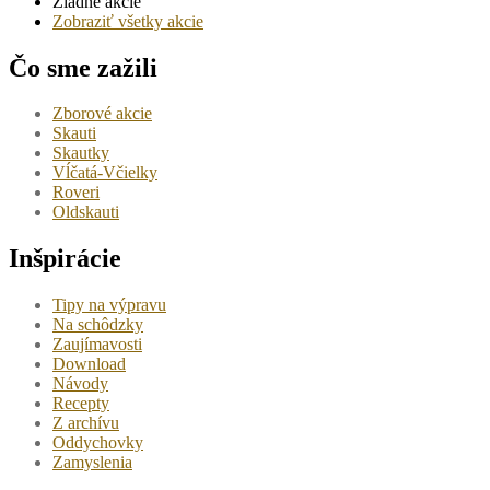
Žiadne akcie
Zobraziť všetky akcie
Čo sme zažili
Zborové akcie
Skauti
Skautky
Vĺčatá-Včielky
Roveri
Oldskauti
Inšpirácie
Tipy na výpravu
Na schôdzky
Zaujímavosti
Download
Návody
Recepty
Z archívu
Oddychovky
Zamyslenia