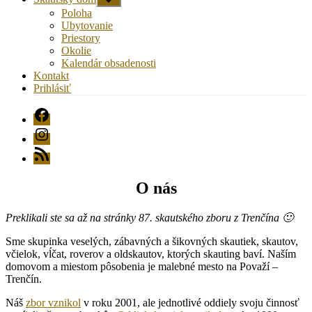
druhú
Poloha
úroveň
Ubytovanie
navigácie
Priestory
Okolie
Kalendár obsadenosti
Kontakt
Prihlásiť
FB
Instagram
RSS
O nás
Preklikali ste sa až na stránky 87. skautského zboru z Trenčína 🙂
Sme skupinka veselých, zábavných a šikovných skautiek, skautov,
včielok, vĺčat, roverov a oldskautov, ktorých skauting baví. Naším
domovom a miestom pôsobenia je malebné mesto na Považí –
Trenčín.
Náš
zbor vznikol
v roku 2001, ale jednotlivé oddiely svoju činnosť