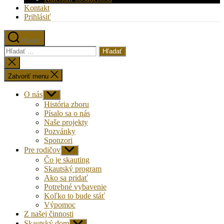
Kontakt
Prihlásiť
Hľadať
Vyhľadať:
Zatvoriť
vyhľadávanie
Zatvoriť menu
O nás
Zobraziť
druhú
História zboru
úroveň
Písalo sa o nás
navigácie
Naše projekty
Pozvánky
Sponzori
Pre rodičov
Zobraziť
druhú
Čo je skauting
úroveň
Skautský program
navigácie
Ako sa pridať
Potrebné vybavenie
Koľko to bude stáť
Výpomoc
Z našej činnosti
Skautský dom
Zobraziť