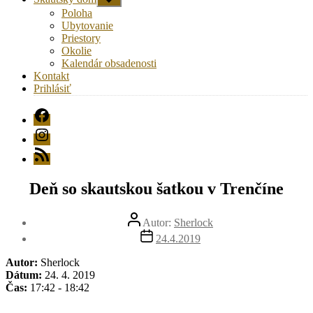
druhú
Poloha
úroveň
Ubytovanie
navigácie
Priestory
Okolie
Kalendár obsadenosti
Kontakt
Prihlásiť
FB
Instagram
RSS
Deň so skautskou šatkou v Trenčíne
Autor
Autor:
Sherlock
článku
Dátum
24.4.2019
článku
Autor:
Sherlock
Dátum:
24. 4. 2019
Čas:
17:42 - 18:42