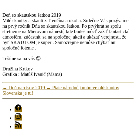
Deň so skautskou šatkou 2019
Milé skautky a skauti z Trenčína a okolia. Srdečne Vás pozývame
na prvý ročník Dňa so skautskou šatkou. Po prvýkrát sa spolu
stretneme na Mierovom námestí, kde budeš môcť zažiť fantastickú
atmosféru, zúčastniť sa na spoločnej akcií a ukázať verejnosti, že
byť SKAUTOM je super . Samozrejme nemôže chýbať ani
spoločné fotenie .
Tešíme sa na vás 😉
Družina Krtkov
Grafika : Matúš Ivanič (Mama)
←
Deň narcisov 2019
→
Piate národné jamboree oldskautov
Slovenska je tu!
FB
Instagram
RSS