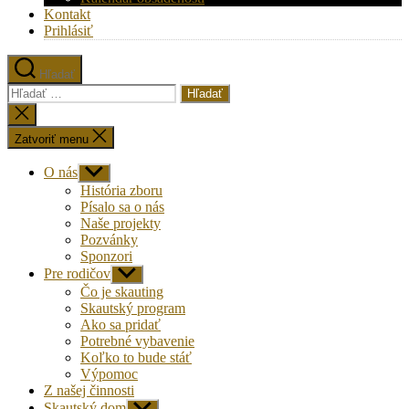
Kontakt
Prihlásiť
Hľadať
Vyhľadať:
Zatvoriť
vyhľadávanie
Zatvoriť menu
O nás
Zobraziť
druhú
História zboru
úroveň
Písalo sa o nás
navigácie
Naše projekty
Pozvánky
Sponzori
Pre rodičov
Zobraziť
druhú
Čo je skauting
úroveň
Skautský program
navigácie
Ako sa pridať
Potrebné vybavenie
Koľko to bude stáť
Výpomoc
Z našej činnosti
Skautský dom
Zobraziť