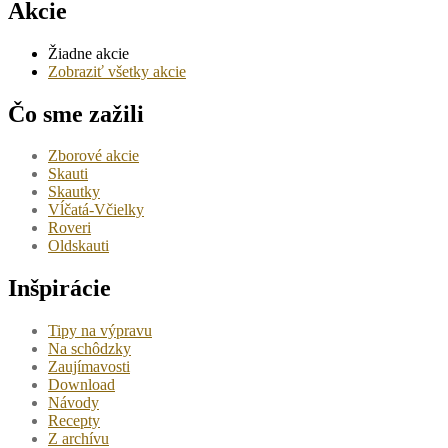
Akcie
Žiadne akcie
Zobraziť všetky akcie
Čo sme zažili
Zborové akcie
Skauti
Skautky
Vĺčatá-Včielky
Roveri
Oldskauti
Inšpirácie
Tipy na výpravu
Na schôdzky
Zaujímavosti
Download
Návody
Recepty
Z archívu