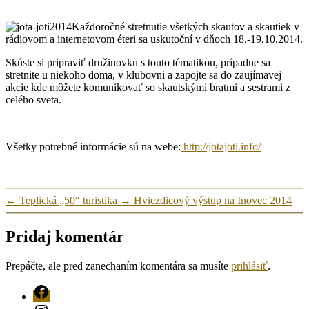
Každoročné stretnutie všetkých skautov a skautiek v
rádiovom a internetovom éteri sa uskutoční v dňoch 18.-19.10.2014.
Skúste si pripraviť družinovku s touto tématikou, prípadne sa
stretnite u niekoho doma, v klubovni a zapojte sa do zaujímavej
akcie kde môžete komunikovať so skautskými bratmi a sestrami z
celého sveta.
Všetky potrebné informácie sú na webe:
http://jotajoti.info/
←
Teplická „50“ turistika
→
Hviezdicový výstup na Inovec 2014
Pridaj komentár
Prepáčte, ale pred zanechaním komentára sa musíte
prihlásiť
.
FB
Instagram