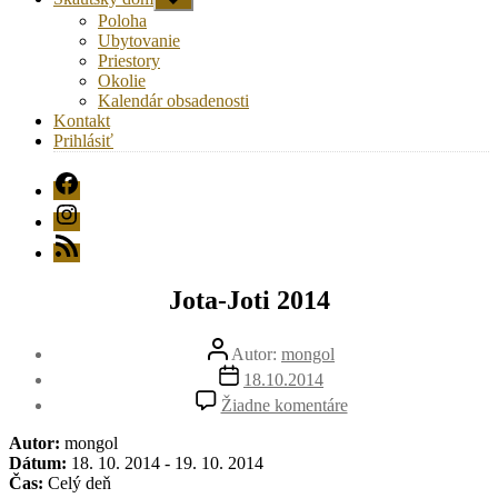
druhú
Poloha
úroveň
Ubytovanie
navigácie
Priestory
Okolie
Kalendár obsadenosti
Kontakt
Prihlásiť
FB
Instagram
RSS
Jota-Joti 2014
Autor
Autor:
mongol
článku
Dátum
18.10.2014
článku
na
Žiadne komentáre
Jota-
Joti
Autor:
mongol
2014
Dátum:
18. 10. 2014 - 19. 10. 2014
Čas:
Celý deň