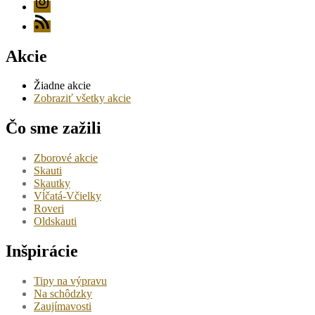
RSS
Akcie
Žiadne akcie
Zobraziť všetky akcie
Čo sme zažili
Zborové akcie
Skauti
Skautky
Vĺčatá-Včielky
Roveri
Oldskauti
Inšpirácie
Tipy na výpravu
Na schôdzky
Zaujímavosti