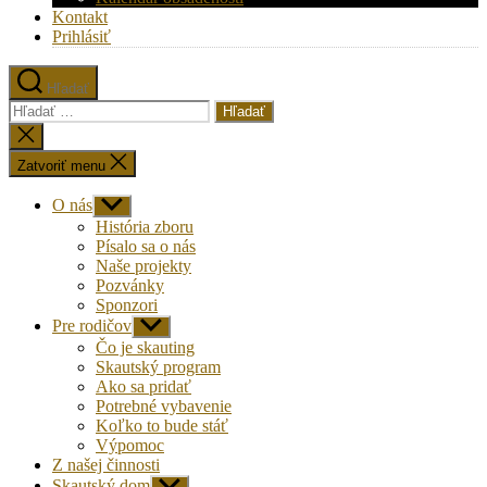
Kontakt
Prihlásiť
Hľadať
Vyhľadať:
Zatvoriť
vyhľadávanie
Zatvoriť menu
O nás
Zobraziť
druhú
História zboru
úroveň
Písalo sa o nás
navigácie
Naše projekty
Pozvánky
Sponzori
Pre rodičov
Zobraziť
druhú
Čo je skauting
úroveň
Skautský program
navigácie
Ako sa pridať
Potrebné vybavenie
Koľko to bude stáť
Výpomoc
Z našej činnosti
Skautský dom
Zobraziť