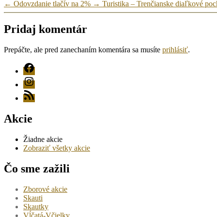
←
Odovzdanie tlačív na 2%
→
Turistika – Trenčianske diaľkové po
Pridaj komentár
Prepáčte, ale pred zanechaním komentára sa musíte
prihlásiť
.
FB
Instagram
RSS
Akcie
Žiadne akcie
Zobraziť všetky akcie
Čo sme zažili
Zborové akcie
Skauti
Skautky
Vĺčatá-Včielky