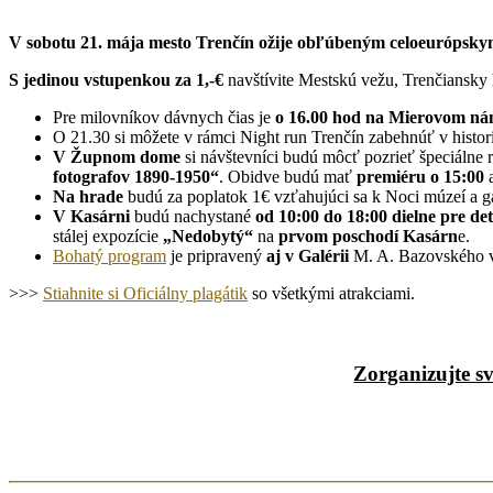
V sobotu 21. mája mesto Trenčín ožije obľúbeným celoeuróps
S jedinou vstupenkou za 1,-€
navštívite Mestskú vežu, Trenčiansky 
Pre milovníkov dávnych čias je
o 16.00 hod na Mierovom ná
O 21.30 si môžete v rámci Night run Trenčín zabehnúť v histor
V
Župnom dome
si návštevníci budú môcť pozrieť špeciálne r
fotografov 1890-1950“
. Obidve budú mať
premiéru o 15:00
Na hrade
budú za poplatok 1€ vzťahujúci sa k Noci múzeí a gal
V Kasárni
budú nachystané
od 10:00 do 18:00 dielne pre det
stálej expozície
„Nedobytý“
na
prvom poschodí Kasárn
e.
Bohatý program
je pripravený
aj v Galérii
M. A. Bazovského v
>>>
Stiahnite si Oficiálny plagátik
so všetkými atrakciami.
Zorganizujte s