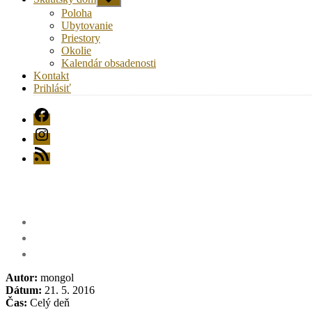
druhú
Poloha
úroveň
Ubytovanie
navigácie
Priestory
Okolie
Kalendár obsadenosti
Kontakt
Prihlásiť
FB
Instagram
RSS
Autor:
mongol
Dátum:
21. 5. 2016
Čas:
Celý deň