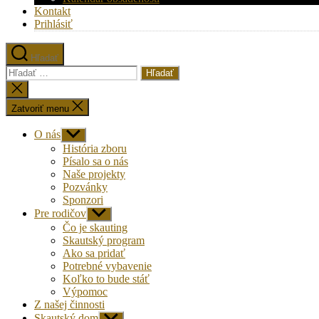
Kontakt
Prihlásiť
Hľadať
Vyhľadať:
Zatvoriť
vyhľadávanie
Zatvoriť menu
O nás
Zobraziť
druhú
História zboru
úroveň
Písalo sa o nás
navigácie
Naše projekty
Pozvánky
Sponzori
Pre rodičov
Zobraziť
druhú
Čo je skauting
úroveň
Skautský program
navigácie
Ako sa pridať
Potrebné vybavenie
Koľko to bude stáť
Výpomoc
Z našej činnosti
Skautský dom
Zobraziť