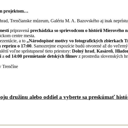
21.5.2016
kym projektom…
hrad, Trenčianske múzeum, Galériu M. A. Bazovského aj inak neprístup
mestí
pripravená
prechádzka so sprievodcom o histórii Mierového 
ickom centre mesta.
ezentácie, a to
„Národopisné motívy vo fotografických zbierkach 
a
reprízu o 17:00
. Samozrejme expozície budú otvorené až do večern
érií voľne sprístupnené tieto priestory:
Dolný hrad
,
Kasáreň
,
Hlado
i
a
od 14:00 premietanie detských filmov
z prostredia slovenských h
 Trenčíne
voju družinu alebo oddiel a vyberte sa preskúmať hist