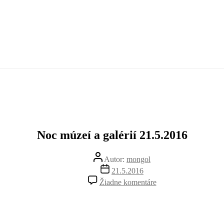
Noc múzeí a galérií 21.5.2016
Autor
Autor:
mongol
článku
Dátum
21.5.2016
článku
na
Žiadne komentáre
Noc
múzeí
a
galérií