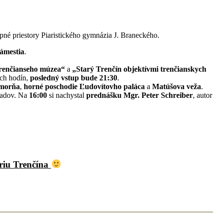
né priestory Piaristického gymnázia J. Braneckého.
námestia
.
Trenčianseho múzea“
a
„Starý Trenčín objektívmi trenčianskych
ých hodín,
posledný vstup bude 21:30
.
morňa
,
horné poschodie Ľudovítovho paláca
a
Matúšova veža
.
radov. Na
16:00
si nachystal
prednášku Mgr. Peter Schreiber
, autor
óriu Trenčína