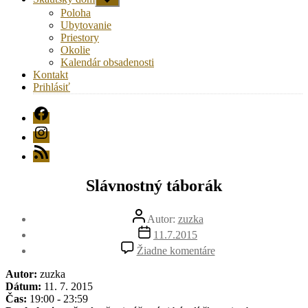
druhú
Poloha
úroveň
Ubytovanie
navigácie
Priestory
Okolie
Kalendár obsadenosti
Kontakt
Prihlásiť
FB
Instagram
RSS
Slávnostný táborák
Autor
Autor:
zuzka
článku
Dátum
11.7.2015
článku
na
Žiadne komentáre
Slávnostný
táborák
Autor:
zuzka
Dátum:
11. 7. 2015
Čas:
19:00 - 23:59