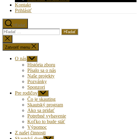
Kontakt
Prihlásiť
Hľadať
Vyhľadať:
Zatvoriť
vyhľadávanie
Zatvoriť menu
O nás
Zobraziť
druhú
História zboru
úroveň
Písalo sa o nás
navigácie
Naše projekty
Pozvánky
Sponzori
Pre rodičov
Zobraziť
druhú
Čo je skauting
úroveň
Skautský program
navigácie
Ako sa pridať
Potrebné vybavenie
Koľko to bude stáť
Výpomoc
Z našej činnosti
Skautský dom
Zobraziť