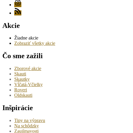
Instagram
RSS
Akcie
Žiadne akcie
Zobraziť všetky akcie
Čo sme zažili
Zborové akcie
Skauti
Skautky
Vĺčatá-Včielky
Roveri
Oldskauti
Inšpirácie
Tipy na výpravu
Na schôdzky
Zaujímavosti