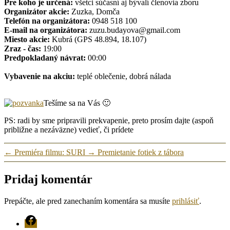
Pre koho je určená:
všetci súčasní aj bývalí členovia zboru
Organizátor akcie:
Zuzka, Domča
Telefón na organizátora:
0948 518 100
E-mail na organizátora:
zuzu.budayova@gmail.com
Miesto akcie:
Kubrá (GPS 48.894, 18.107)
Zraz - čas:
19:00
Predpokladaný návrat:
00:00
Vybavenie na akciu:
teplé oblečenie, dobrá nálada
Tešíme sa na Vás 🙂
PS: radi by sme pripravili prekvapenie, preto prosím dajte (aspoň
približne a nezáväzne) vedieť, či prídete
←
Premiéra filmu: SURI
→
Premietanie fotiek z tábora
Pridaj komentár
Prepáčte, ale pred zanechaním komentára sa musíte
prihlásiť
.
FB