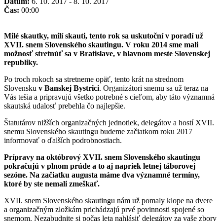
Dátum:
6. 10. 2017 - 8. 10. 2017
Čas:
00:00
Milé skautky, milí skauti, tento rok sa uskutoční v poradí už
XVII. snem Slovenského skautingu. V roku 2014 sme mali
možnosť stretnúť sa v Bratislave, v hlavnom meste Slovenskej
republiky.
Po troch rokoch sa stretneme opäť, tento krát na strednom
Slovensku
v Banskej Bystrici
. Organizátori snemu sa už teraz na
Vás tešia a pripravujú všetko potrebné s cieľom, aby táto významná
skautská udalosť prebehla čo najlepšie.
Štatutárov nižších organizačných jednotiek, delegátov a hostí XVII.
snemu Slovenského skautingu budeme začiatkom roku 2017
informovať o ďalších podrobnostiach.
Prípravy na októbrový XVII. snem Slovenského skautingu
pokračujú v plnom prúde a to aj napriek letnej táborovej
sezóne. Na začiatku augusta máme dva významné termíny,
ktoré by ste nemali zmeškať.
XVII. snem Slovenského skautingu nám už pomaly klope na dvere
a organizačným zložkám prichádzajú prvé povinnosti spojené so
snemom. Nezabudnite si počas leta nahlásiť delegátov za vaše zbory