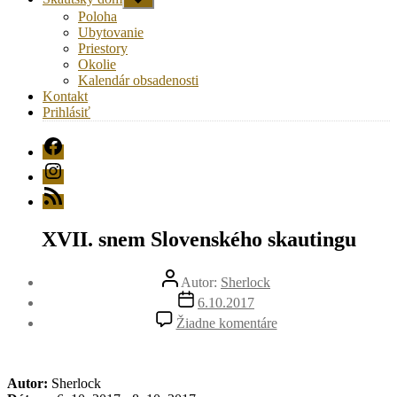
druhú
Poloha
úroveň
Ubytovanie
navigácie
Priestory
Okolie
Kalendár obsadenosti
Kontakt
Prihlásiť
FB
Instagram
RSS
XVII. snem Slovenského skautingu
Autor
Autor:
Sherlock
článku
Dátum
6.10.2017
článku
na
Žiadne komentáre
XVII.
snem
Slovenského
skautingu
Autor:
Sherlock