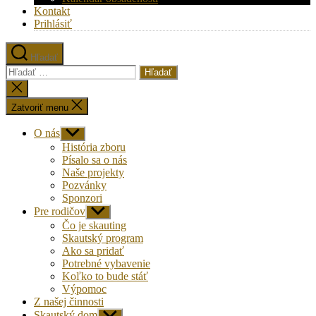
Kontakt
Prihlásiť
Hľadať
Vyhľadať:
Zatvoriť
vyhľadávanie
Zatvoriť menu
O nás
Zobraziť
druhú
História zboru
úroveň
Písalo sa o nás
navigácie
Naše projekty
Pozvánky
Sponzori
Pre rodičov
Zobraziť
druhú
Čo je skauting
úroveň
Skautský program
navigácie
Ako sa pridať
Potrebné vybavenie
Koľko to bude stáť
Výpomoc
Z našej činnosti
Skautský dom
Zobraziť