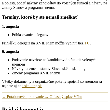
a oblasti, podať návrhy kandidátov do volených funkcií a návrhy na
zmeny Stanov a programu snemu.
Termíny, ktoré by ste nemali zmeškať
1. augusta
Prihlasovanie delegátov
Prihlášku delegáta na XVII. snem môžte vyplniť tiež
TU
.
6. augusta
Podávanie návrhov na kandidátov do funkcií volených
snemom
Návrhy na zmenu stanov Slovenského skautingu
Zmeny programu XVII. snemu
Všetky dokumenty a organizačné pokyny spojené so snemom sa
nájdete aj na
i.skauting.sk
.
←
Potáborové upratovanie
→
Oblastný splav Váhu
Pridaj komentár