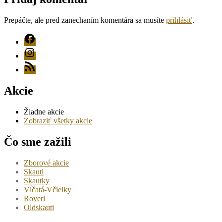
Prepáčte, ale pred zanechaním komentára sa musíte
prihlásiť
.
FB
Instagram
RSS
Akcie
Žiadne akcie
Zobraziť všetky akcie
Čo sme zažili
Zborové akcie
Skauti
Skautky
Vĺčatá-Včielky
Roveri
Oldskauti