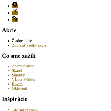
FB
Instagram
RSS
Akcie
Žiadne akcie
Zobraziť všetky akcie
Čo sme zažili
Zborové akcie
Skauti
Skautky
Vĺčatá-Včielky
Roveri
Oldskauti
Inšpirácie
Tipy na výpravu