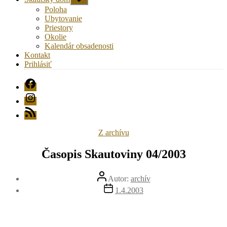
druhú
Poloha
úroveň
Ubytovanie
navigácie
Priestory
Okolie
Kalendár obsadenosti
Kontakt
Prihlásiť
FB
Instagram
RSS
Kategórie
Z archívu
Časopis Skautoviny 04/2003
Autor
Autor:
archív
článku
Dátum
1.4.2003
článku