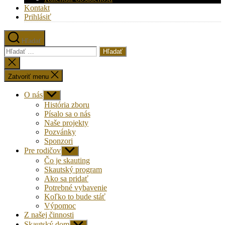
Kontakt
Prihlásiť
Hľadať
Vyhľadať:
Zatvoriť
vyhľadávanie
Zatvoriť menu
O nás
Zobraziť
druhú
História zboru
úroveň
Písalo sa o nás
navigácie
Naše projekty
Pozvánky
Sponzori
Pre rodičov
Zobraziť
druhú
Čo je skauting
úroveň
Skautský program
navigácie
Ako sa pridať
Potrebné vybavenie
Koľko to bude stáť
Výpomoc
Z našej činnosti
Skautský dom
Zobraziť