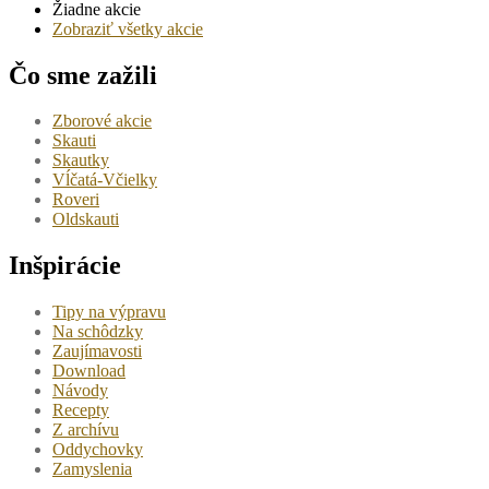
Žiadne akcie
Zobraziť všetky akcie
Čo sme zažili
Zborové akcie
Skauti
Skautky
Vĺčatá-Včielky
Roveri
Oldskauti
Inšpirácie
Tipy na výpravu
Na schôdzky
Zaujímavosti
Download
Návody
Recepty
Z archívu
Oddychovky
Zamyslenia