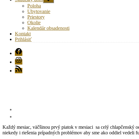
druhú
Poloha
úroveň
Ubytovanie
navigácie
Priestory
Okolie
Kalendár obsadenosti
Kontakt
Prihlásiť
FB
Instagram
RSS
Každý mesiac, väčšinou prvý piatok v mesiaci sa celý chlapčenský od
niekedy i riešenia prípadných problémov aby sme ako oddiel vedeli f