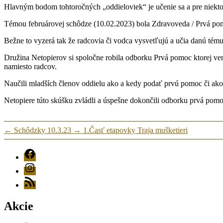
Hlavným bodom tohtoročných „oddieloviek“ je učenie sa a pre niektor
Témou februárovej schôdze (10.02.2023) bola Zdravoveda / Prvá po
Bežne to vyzerá tak že radcovia či vodca vysvetľujú a učia danú tému 
Družina Netopierov si spoločne robila odborku Prvá pomoc ktorej ven
namiesto radcov.
Naučili mladších členov oddielu ako a kedy podať prvú pomoc či ako
Netopiere túto skúšku zvládli a úspešne dokončili odborku prvá pomo
←
Schôdzky 10.3.23
→
1.Časť etapovky Traja mušketieri
FB
Instagram
RSS
Akcie