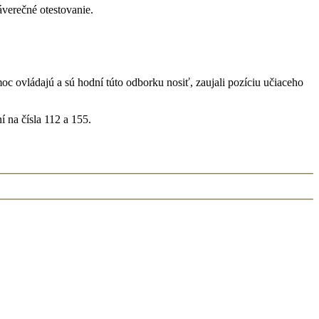
áverečné otestovanie.
c ovládajú a sú hodní túto odborku nosiť, zaujali pozíciu učiaceho
 na čísla 112 a 155.