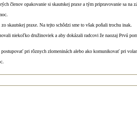
ých členov opakovanie si skautskej praxe a tým pripravovanie sa na z
moc.
zo skautskej praxe. Na tejto schôdzi sme to však poňali trochu inak.
ovali niekoľko družinoviek a aby dokázali radcovi že naozaj Prvú pomo
 postupovať pri rôznych zlomeninách alebo ako komunikovať pri volaní
c.