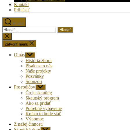
Kontakt
Prihlásiť
Hľadať
Vyhľadať:
Zatvoriť
vyhľadávanie
Zatvoriť menu
O nás
Zobraziť
druhú
História zboru
úroveň
Písalo sa o nás
navigácie
Naše projekty
Pozvánky
Sponzori
Pre rodičov
Zobraziť
druhú
Čo je skauting
úroveň
Skautský program
navigácie
Ako sa pridať
Potrebné vybavenie
Koľko to bude stáť
Výpomoc
Z našej činnosti
Skautský dom
Zobraziť