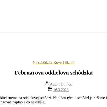
Kategórie
Na schôdzky
Roveri
Skauti
Februárová oddielová schôdzka
Autor
Autor:
Domča
článku
Dátum
16.3.2023
článku
diel stretne na oddielovej schôdzi. Náplňou týchto schôdzí je riešeni
ungovať naplno a čo najdlhšie.