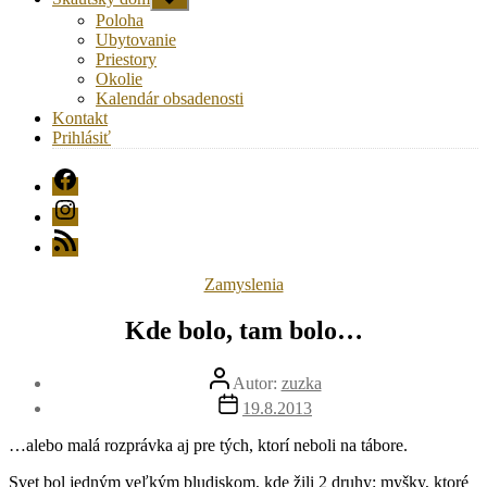
druhú
Poloha
úroveň
Ubytovanie
navigácie
Priestory
Okolie
Kalendár obsadenosti
Kontakt
Prihlásiť
FB
Instagram
RSS
Kategórie
Zamyslenia
Kde bolo, tam bolo…
Autor
Autor:
zuzka
článku
Dátum
19.8.2013
článku
…alebo malá rozprávka aj pre tých, ktorí neboli na tábore.
Svet bol jedným veľkým bludiskom, kde žili 2 druhy: myšky, ktoré