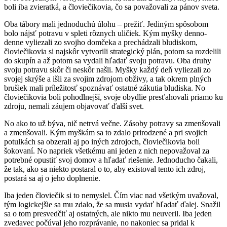
boli iba zvieratká, a človiečikovia, čo sa považovali za pánov sveta.
Oba tábory mali jednoduchú úlohu – prežiť. Jediným spôsobom
bolo nájsť potravu v spleti rôznych uličiek. Kým myšky denno-
denne vyliezali zo svojho domčeka a prechádzali bludiskom,
človiečikovia si najskôr vytvorili strategický plán, potom sa rozdelili
do skupín a až potom sa vydali hľadať svoju potravu. Oba druhy
svoju potravu skôr či neskôr našli. Myšky každý deň vyliezali zo
svojej skrýše a išli za svojim zdrojom obživy, a tak okrem plných
brušiek mali príležitosť spoznávať ostatné zákutia bludiska. No
človiečikovia boli pohodlnejší, svoje obydlie presťahovali priamo ku
zdroju, nemali záujem objavovať ďalší svet.
No ako to už býva, nič netrvá večne. Zásoby potravy sa zmenšovali
a zmenšovali. Kým myškám sa to zdalo prirodzené a pri svojich
potulkách sa obzerali aj po iných zdrojoch, človiečikovia boli
šokovaní. No napriek všetkému ani jeden z nich nepovažoval za
potrebné opustiť svoj domov a hľadať riešenie. Jednoducho čakali,
že tak, ako sa niekto postaral o to, aby existoval tento ich zdroj,
postará sa aj o jeho doplnenie.
Iba jeden človiečik si to nemyslel. Čím viac nad všetkým uvažoval,
tým logickejšie sa mu zdalo, že sa musia vydať hľadať ďalej. Snažil
sa o tom presvedčiť aj ostatných, ale nikto mu neuveril. Iba jeden
zvedavec počúval jeho rozprávanie, no nakoniec sa pridal k