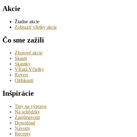
Akcie
Žiadne akcie
Zobraziť všetky akcie
Čo sme zažili
Zborové akcie
Skauti
Skautky
Vĺčatá-Včielky
Roveri
Oldskauti
Inšpirácie
Tipy na výpravu
Na schôdzky
Zaujímavosti
Download
Návody
Recepty