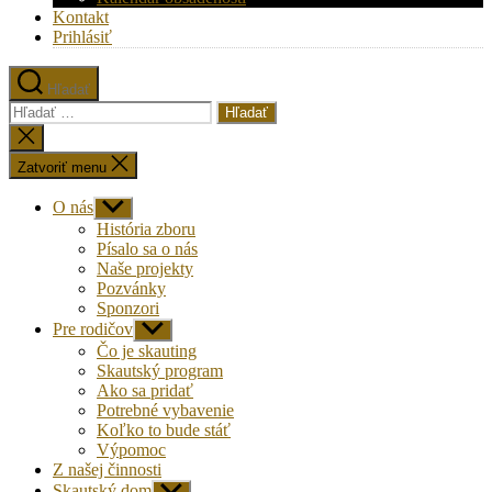
Kontakt
Prihlásiť
Hľadať
Vyhľadať:
Zatvoriť
vyhľadávanie
Zatvoriť menu
O nás
Zobraziť
druhú
História zboru
úroveň
Písalo sa o nás
navigácie
Naše projekty
Pozvánky
Sponzori
Pre rodičov
Zobraziť
druhú
Čo je skauting
úroveň
Skautský program
navigácie
Ako sa pridať
Potrebné vybavenie
Koľko to bude stáť
Výpomoc
Z našej činnosti
Skautský dom
Zobraziť