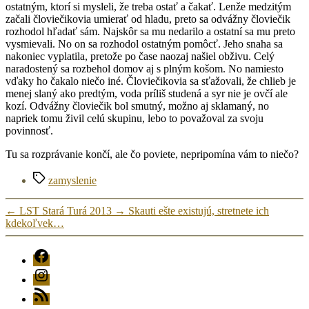
ostatným, ktorí si mysleli, že treba ostať a čakať. Lenže medzitým
začali človiečikovia umierať od hladu, preto sa odvážny človiečik
rozhodol hľadať sám. Najskôr sa mu nedarilo a ostatní sa mu preto
vysmievali. No on sa rozhodol ostatným pomôcť. Jeho snaha sa
nakoniec vyplatila, pretože po čase naozaj našiel obživu. Celý
naradostený sa rozbehol domov aj s plným košom. No namiesto
vďaky ho čakalo niečo iné. Človiečikovia sa sťažovali, že chlieb je
menej slaný ako predtým, voda príliš studená a syr nie je ovčí ale
kozí. Odvážny človiečik bol smutný, možno aj sklamaný, no
napriek tomu živil celú skupinu, lebo to považoval za svoju
povinnosť.
Tu sa rozprávanie končí, ale čo poviete, nepripomína vám to niečo?
Značky
zamyslenie
←
LST Stará Turá 2013
→
Skauti ešte existujú, stretnete ich
kdekoľvek…
FB
Instagram
RSS