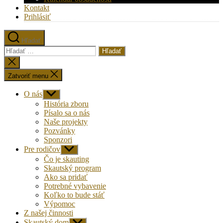
Kontakt
Prihlásiť
Hľadať
Vyhľadať:
Zatvoriť
vyhľadávanie
Zatvoriť menu
O nás
Zobraziť
druhú
História zboru
úroveň
Písalo sa o nás
navigácie
Naše projekty
Pozvánky
Sponzori
Pre rodičov
Zobraziť
druhú
Čo je skauting
úroveň
Skautský program
navigácie
Ako sa pridať
Potrebné vybavenie
Koľko to bude stáť
Výpomoc
Z našej činnosti
Skautský dom
Zobraziť