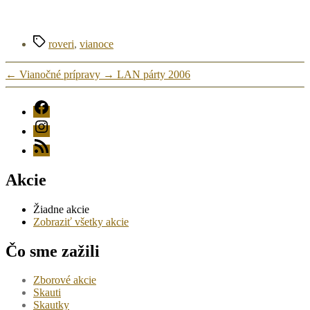
Značky
roveri
,
vianoce
←
Vianočné prípravy
→
LAN párty 2006
FB
Instagram
RSS
Akcie
Žiadne akcie
Zobraziť všetky akcie
Čo sme zažili
Zborové akcie
Skauti
Skautky