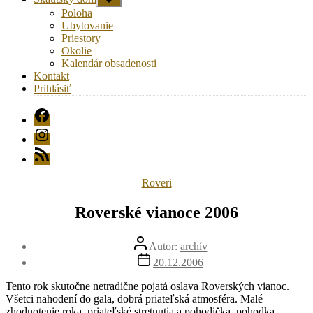
druhú
Poloha
úroveň
Ubytovanie
navigácie
Priestory
Okolie
Kalendár obsadenosti
Kontakt
Prihlásiť
FB
Instagram
RSS
Kategórie
Roveri
Roverské vianoce 2006
Autor
Autor:
archív
článku
Dátum
20.12.2006
článku
Tento rok skutočne netradične pojatá oslava Roverských vianoc.
Všetci nahodení do gala, dobrá priateľská atmosféra. Malé
zhodnotenie roka, priateľské stretnutia a pohodička, pohodka …