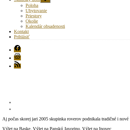
druhú
Poloha
úroveň
Ubytovanie
navigácie
Priestory
Okolie
Kalendár obsadenosti
Kontakt
Prihlásiť
FB
Instagram
RSS
Aj počas skorej jari 2005 skupinka roverov podnikala tradičné i nové 
Výlet na Baske, Výlet na Panskú Javorinu, Výlet na Inovec