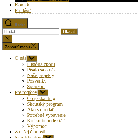
Kontakt
Prihlásiť
Hľadať
Vyhľadať:
Zatvoriť
vyhľadávanie
Zatvoriť menu
O nás
Zobraziť
druhú
História zboru
úroveň
Písalo sa o nás
navigácie
Naše projekty
Pozvánky
Sponzori
Pre rodičov
Zobraziť
druhú
Čo je skauting
úroveň
Skautský program
navigácie
Ako sa pridať
Potrebné vybavenie
Koľko to bude stáť
Výpomoc
Z našej činnosti
Skautský dom
Zobraziť