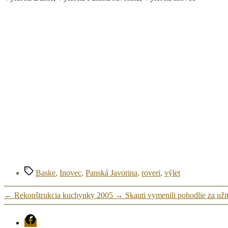
Značky
Baske
,
Inovec
,
Panská Javorina
,
roveri
,
výlet
←
Rekonštrukcia kuchynky 2005
→
Skauti vymenili pohodlie za uži
FB