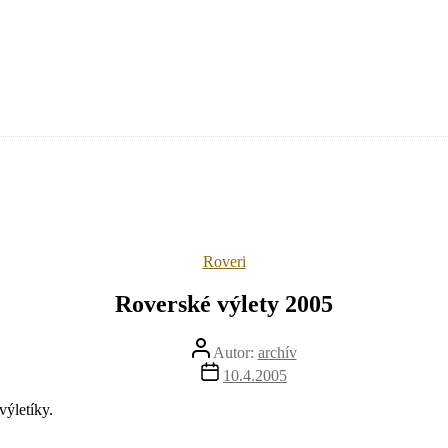
Kategórie
Roveri
Roverské výlety 2005
Autor
Autor:
archív
článku
Dátum
10.4.2005
článku
výletíky.