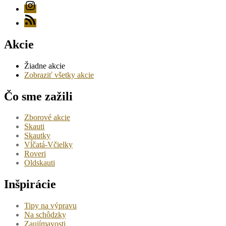
Instagram
RSS
Akcie
Žiadne akcie
Zobraziť všetky akcie
Čo sme zažili
Zborové akcie
Skauti
Skautky
Vĺčatá-Včielky
Roveri
Oldskauti
Inšpirácie
Tipy na výpravu
Na schôdzky
Zaujímavosti