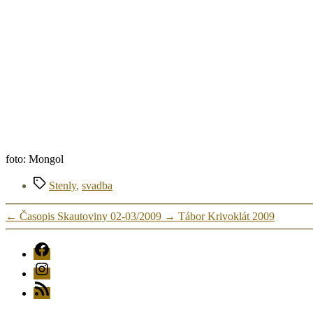
foto: Mongol
Značky
Stenly
,
svadba
←
Časopis Skautoviny 02-03/2009
→
Tábor Krivoklát 2009
FB
Instagram
RSS