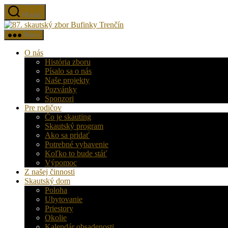
Preskočiť
Hľadať
na
87.
obsah
skautský
Menu
zbor
Bufinky
O nás
Trenčín
História zboru
Písalo sa o nás
Naše projekty
Pozvánky
Sponzori
Pre rodičov
Čo je skauting
Skautský program
Ako sa pridať
Potrebné vybavenie
Koľko to bude stáť
Výpomoc
Z našej činnosti
Skautský dom
Poloha
Ubytovanie
Priestory
Okolie
Kalendár obsadenosti