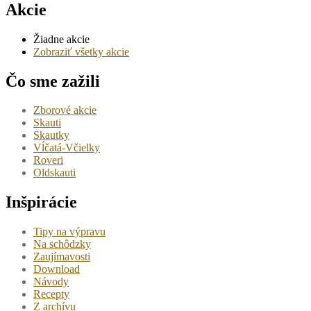
Akcie
Žiadne akcie
Zobraziť všetky akcie
Čo sme zažili
Zborové akcie
Skauti
Skautky
Vĺčatá-Včielky
Roveri
Oldskauti
Inšpirácie
Tipy na výpravu
Na schôdzky
Zaujímavosti
Download
Návody
Recepty
Z archívu