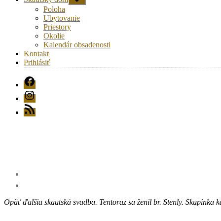
druhú
Poloha
úroveň
Ubytovanie
navigácie
Priestory
Okolie
Kalendár obsadenosti
Kontakt
Prihlásiť
FB
Instagram
RSS
Opäť ďalšia skautská svadba. Tentoraz sa ženil br. Stenly. Skupink