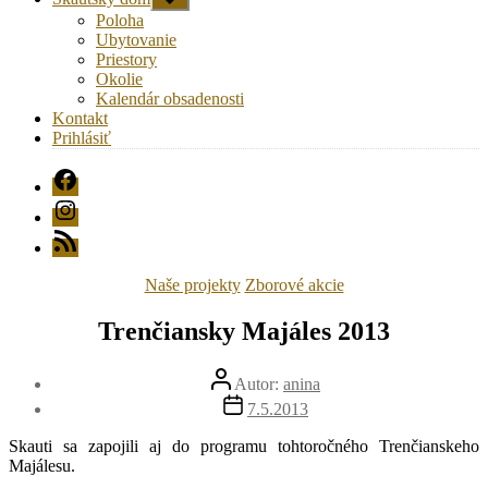
druhú
Poloha
úroveň
Ubytovanie
navigácie
Priestory
Okolie
Kalendár obsadenosti
Kontakt
Prihlásiť
FB
Instagram
RSS
Kategórie
Naše projekty
Zborové akcie
Trenčiansky Majáles 2013
Autor
Autor:
anina
článku
Dátum
7.5.2013
článku
Skauti sa zapojili aj do programu tohtoročného Trenčianskeho
Majálesu.