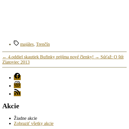
Značky
majáles
,
Trenčín
←
4.oddiel skautiek Bufinky prijíma nové členky!
→
Súťaž: O štít
Zlatoviec 2013
FB
Instagram
RSS
Akcie
Žiadne akcie
Zobraziť všetky akcie