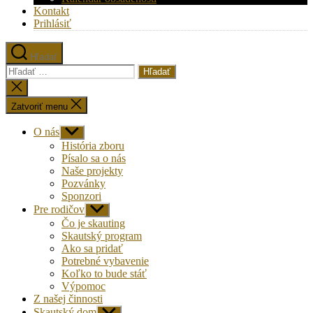
Kontakt
Prihlásiť
Hľadať
Vyhľadať:
Zatvoriť
vyhľadávanie
Zatvoriť menu
O nás
Zobraziť
druhú
História zboru
úroveň
Písalo sa o nás
navigácie
Naše projekty
Pozvánky
Sponzori
Pre rodičov
Zobraziť
druhú
Čo je skauting
úroveň
Skautský program
navigácie
Ako sa pridať
Potrebné vybavenie
Koľko to bude stáť
Výpomoc
Z našej činnosti
Skautský dom
Zobraziť