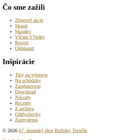
Čo sme zažili
Zborové akcie
Skauti
Skautky
Vĺčatá-Včielky
Roveri
Oldskauti
Inšpirácie
Tipy na výpravu
Na schôdzky
Zaujímavosti
Download
Návody
Recepty
Z archívu
Oddychovky
Zamyslenia
© 2026
87. skautský zbor Bufinky Trenčín