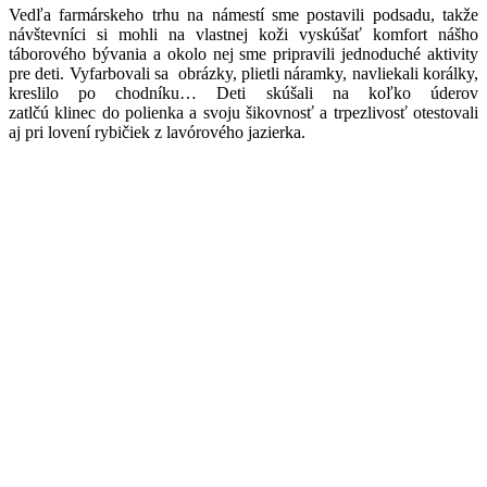
Vedľa farmárskeho trhu na námestí sme postavili podsadu, takže
návštevníci si mohli na vlastnej koži vyskúšať komfort nášho
táborového bývania a okolo nej sme pripravili jednoduché aktivity
pre deti. Vyfarbovali sa obrázky, plietli náramky, navliekali korálky,
kreslilo po chodníku… Deti skúšali na koľko úderov
zatlčú klinec do polienka a svoju šikovnosť a trpezlivosť otestovali
aj pri lovení rybičiek z lavórového jazierka.