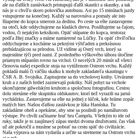
ale na ďalších zastávkach pristupujú ďalší skautíci a skautky, a tak
nás je o chvíľu skoro polovička autobusu. Asi po 15 minútach jazdy
vstupujeme na konečnej. Každý sa narovnáva a pomaly ale isto
šliapeme do kopca smerom za dedinu. Po ceste sa ešte zastavujeme
na otoči, kde oddychujeme na kladách dreva. Posilňujeme sa čajom,
vodou, či nejakým keksíkom. Opäť stúpame do kopca, tentoraz
podľa žltej značky a máme namierené na Lúčky. Tu opäť chvíľočku
oddychujeme a kocháme sa peknými výhľadmi a prekrásnou
prebúdzajúcou sa prírodou. Už vidíme aj Ostrý vrch, ktorý sa
majestátne týči pred nami. Z posledného výškového tábora útočíme
priamym stúpaním rovno na vrchol. O necelých 20 minút už všetci
členovia našej expedície stoja na vytúženom Ostrom vrchu. Každý
pokladá malú či väčšiu skalku k mohyle zakladateľa skautingu v
ČSR A. B. Svojsíka. Zapisujeme sa do vrcholovej knihy. Utvárame
kruh a z našich hrdiel zaznievajú pokriky. Náš pobyt na vrchole
ukončujeme gilwelským kruhom a spoločnou fotografiou. Cestou
dolu stretáme ešte skupinku oldskautov, ktorí tiež vyrazili na jarnú
vychádzku. Zastavujeme sa ešte na jednej z lúčok, kde hráme zopár
malých hier. Našou ďalšou zastávkou je lúka Hanúska. Tu
zakladáme oheň a opekáme, aby sme sa posilnili po namáhavom
výstupe. Po chvíli začíname hrať hru Čamprla. Všetkým to ide od
ruky, takže je to zaujímavý zápas medzi dvoma družstvami. čas však
už ale pokročil a musíme sa pobrať na cestu späť do civilizácie.
Naša výprava sa nám vydarila a určite sa stretneme na Ostrom vrchu
aj o rok.