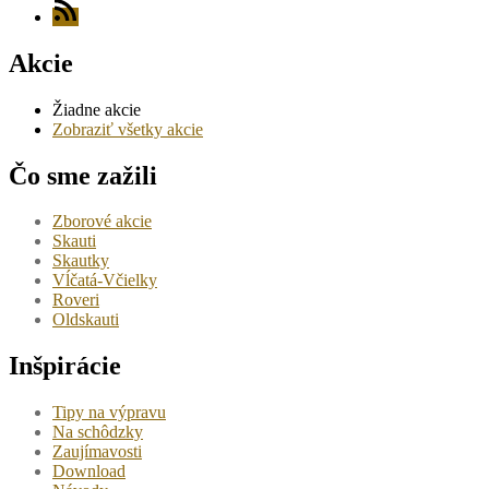
RSS
Akcie
Žiadne akcie
Zobraziť všetky akcie
Čo sme zažili
Zborové akcie
Skauti
Skautky
Vĺčatá-Včielky
Roveri
Oldskauti
Inšpirácie
Tipy na výpravu
Na schôdzky
Zaujímavosti
Download