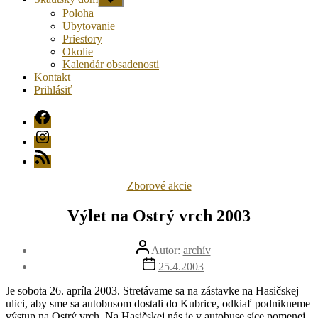
druhú
Poloha
úroveň
Ubytovanie
navigácie
Priestory
Okolie
Kalendár obsadenosti
Kontakt
Prihlásiť
FB
Instagram
RSS
Kategórie
Zborové akcie
Výlet na Ostrý vrch 2003
Autor
Autor:
archív
článku
Dátum
25.4.2003
článku
Je sobota 26. apríla 2003. Stretávame sa na zástavke na Hasičskej
ulici, aby sme sa autobusom dostali do Kubrice, odkiaľ podnikneme
výstup na Ostrý vrch. Na Hasičskej nás je v autobuse síce pomenej,