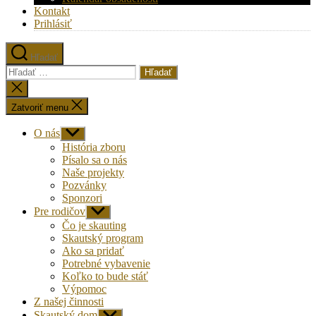
Kontakt
Prihlásiť
Hľadať
Vyhľadať:
Zatvoriť
vyhľadávanie
Zatvoriť menu
O nás
Zobraziť
druhú
História zboru
úroveň
Písalo sa o nás
navigácie
Naše projekty
Pozvánky
Sponzori
Pre rodičov
Zobraziť
druhú
Čo je skauting
úroveň
Skautský program
navigácie
Ako sa pridať
Potrebné vybavenie
Koľko to bude stáť
Výpomoc
Z našej činnosti
Skautský dom
Zobraziť