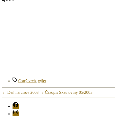
Značky
Ostrý vrch
,
výlet
←
Deň narcisov 2003
→
Časopis Skautoviny 05/2003
FB
Instagram