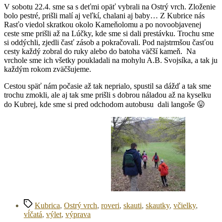
V sobotu 22.4. sme sa s deťmi opäť vybrali na Ostrý vrch. Zloženie
bolo pestré, prišli malí aj veľkí, chalani aj baby… Z Kubrice nás
Rasťo viedol skratkou okolo Kameňolomu a po novoobjavenej
ceste sme prišli až na Lúčky, kde sme si dali prestávku. Trochu sme
si oddýchli, zjedli časť zásob a pokračovali. Pod najstrmšou časťou
cesty každý zobral do ruky alebo do batoha väčší kameň. Na
vrchole sme ich všetky poukladali na mohylu A.B. Svojsíka, a tak ju
každým rokom zväčšujeme.
Cestou späť nám počasie až tak neprialo, spustil sa dážď a tak sme
trochu zmokli, ale aj tak sme prišli s dobrou náladou až na kyselku
do Kubrej, kde sme si pred odchodom autobusu dali langoše 😛
Značky
Kubrica
,
Ostrý vrch
,
roveri
,
skauti
,
skautky
,
včielky
,
vĺčatá
,
výlet
,
výprava