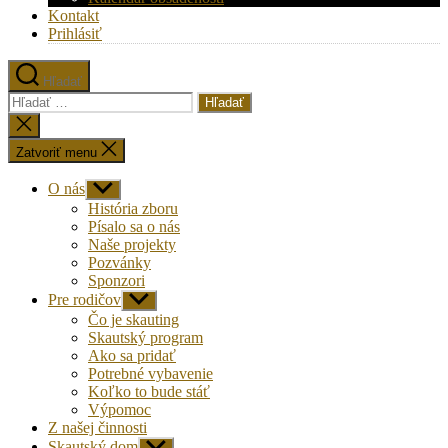
Kontakt
Prihlásiť
Hľadať
Vyhľadať:
Zatvoriť
vyhľadávanie
Zatvoriť menu
O nás
Zobraziť
druhú
História zboru
úroveň
Písalo sa o nás
navigácie
Naše projekty
Pozvánky
Sponzori
Pre rodičov
Zobraziť
druhú
Čo je skauting
úroveň
Skautský program
navigácie
Ako sa pridať
Potrebné vybavenie
Koľko to bude stáť
Výpomoc
Z našej činnosti
Skautský dom
Zobraziť