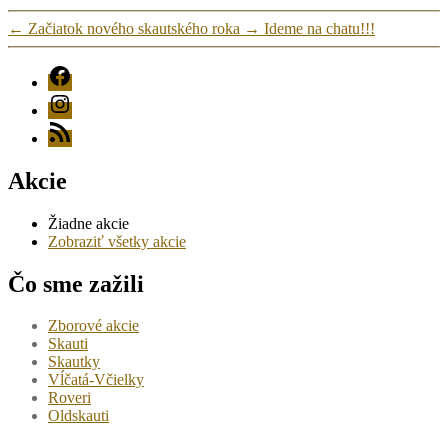
←
Začiatok nového skautského roka
→
Ideme na chatu!!!
FB
Instagram
RSS
Akcie
Žiadne akcie
Zobraziť všetky akcie
Čo sme zažili
Zborové akcie
Skauti
Skautky
Vĺčatá-Včielky
Roveri
Oldskauti