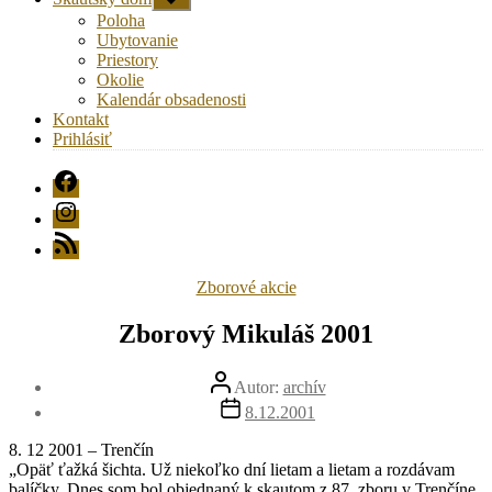
druhú
Poloha
úroveň
Ubytovanie
navigácie
Priestory
Okolie
Kalendár obsadenosti
Kontakt
Prihlásiť
FB
Instagram
RSS
Kategórie
Zborové akcie
Zborový Mikuláš 2001
Autor
Autor:
archív
článku
Dátum
8.12.2001
článku
8. 12 2001 – Trenčín
„Opäť ťažká šichta. Už niekoľko dní lietam a lietam a rozdávam
balíčky. Dnes som bol objednaný k skautom z 87. zboru v Trenčíne.