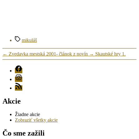
Značky
mikuláš
←
Zvedavka mestská 2001- článok z novín
→
Skautské hry 1.
FB
Instagram
RSS
Akcie
Žiadne akcie
Zobraziť všetky akcie
Čo sme zažili