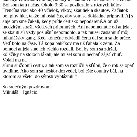
Bol som tam načas. Okolo 9:30 sa pozliezalo z rôznych kútov
Trenčína viac ako 40 včielok, vlkov, skautiek a skautov. Začiatok
bol plný hier, takže mi ostal čas, aby som sa dôkladne pripravil. Aj s
anjelom sme čakali, kedy príde čertisko nepodarené.A on už
medzitým strašil všetkých prítomných. Ani napomenutie od anjela ,
že skauti sú vždy poslušní nepomohlo, a tak musel zasiahnuť môj
mikulášsky gang. Keď konečne odviedli čerta dal som sa do práce.
Veď bolo na čase. Tá kopa balíčkov ma už ťahala k zemi. Za
pomoci anjela sme ich rýchlo rozdali. Bol by som sa zdržal,
koláčiky na stoloch lákali, ale musel som si nechať zájsť chuť.
Volali ma na
súrnu služobnú cestu, a tak som sa rozlúčil a sľúbil, že o rok sa opäť
uvidíme. Ako som sa neskôr dozvedel, bol ešte country bál, na
ktorom sa všetci do sýtosti vybláznili.“
So srdečným pozdravom:
Mikuláš – Ignácio.