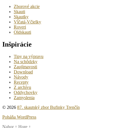
Zborové akcie
Skauti
Skautky
Vĺčatá-Včielky
Roveri
Oldskauti
Inšpirácie
Tipy na výpravu
Na schôdzky
Zaujímavosti
Download
Návody
Recepty
Z archívu
Oddychovky
Zamyslenia
© 2026
87. skautský zbor Bufinky Trenčín
Poháňa WordPress
Nahor
↑
Hore
↑