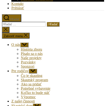
Kontakt
Prihlásiť
Hľadať
Vyhľadať:
Zatvoriť
vyhľadávanie
Zatvoriť menu
O nás
Zobraziť
druhú
História zboru
úroveň
Písalo sa o nás
navigácie
Naše projekty
Pozvánky
Sponzori
Pre rodičov
Zobraziť
druhú
Čo je skauting
úroveň
Skautský program
navigácie
Ako sa pridať
Potrebné vybavenie
Koľko to bude stáť
Výpomoc
Z našej činnosti
Skautský dom
Zobraziť