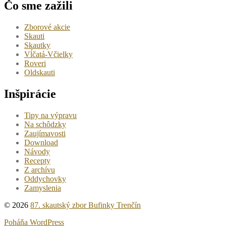
Čo sme zažili
Zborové akcie
Skauti
Skautky
Vĺčatá-Včielky
Roveri
Oldskauti
Inšpirácie
Tipy na výpravu
Na schôdzky
Zaujímavosti
Download
Návody
Recepty
Z archívu
Oddychovky
Zamyslenia
© 2026
87. skautský zbor Bufinky Trenčín
Poháňa WordPress