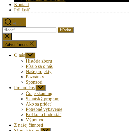
Kontakt
Prihlásiť
Hľadať
Vyhľadať:
Zatvoriť
vyhľadávanie
Zatvoriť menu
O nás
Zobraziť
druhú
História zboru
úroveň
Písalo sa o nás
navigácie
Naše projekty
Pozvánky
Sponzori
Pre rodičov
Zobraziť
druhú
Čo je skauting
úroveň
Skautský program
navigácie
Ako sa pridať
Potrebné vybavenie
Koľko to bude stáť
Výpomoc
Z našej činnosti
Skautský dom
Zobraziť