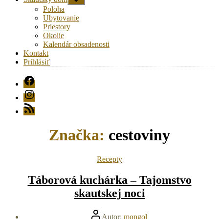
druhú
Poloha
úroveň
Ubytovanie
navigácie
Priestory
Okolie
Kalendár obsadenosti
Kontakt
Prihlásiť
FB
Instagram
RSS
Značka:
cestoviny
Kategórie
Recepty
Táborová kuchárka – Tajomstvo
skautskej noci
Autor
Autor:
mongol