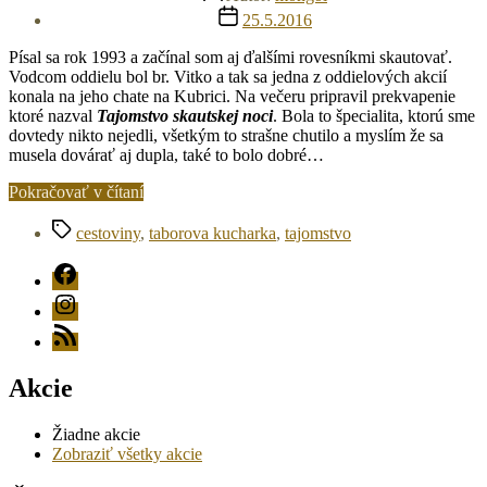
článku
Dátum
25.5.2016
článku
Písal sa rok 1993 a začínal som aj ďalšími rovesníkmi skautovať.
Vodcom oddielu bol br. Vitko a tak sa jedna z oddielových akcií
konala na jeho chate na Kubrici. Na večeru pripravil prekvapenie
ktoré nazval
Tajomstvo skautskej noci
. Bola to špecialita, ktorú sme
dovtedy nikto nejedli, všetkým to strašne chutilo a myslím že sa
musela dovárať aj dupla, také to bolo dobré…
„Táborová
Pokračovať v čítaní
kuchárka
Značky
–
cestoviny
,
taborova kucharka
,
tajomstvo
Tajomstvo
FB
skautskej
noci“
Instagram
RSS
Akcie
Žiadne akcie
Zobraziť všetky akcie