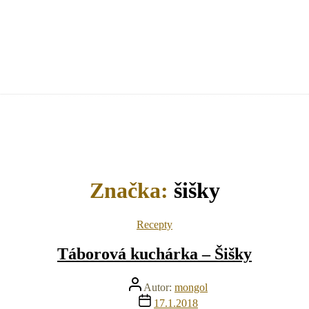
Značka:
šišky
Kategórie
Recepty
Táborová kuchárka – Šišky
Autor
Autor:
mongol
článku
Dátum
17.1.2018