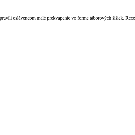
článku
ravili oslávencom malé prekvapenie vo forme táborových šišiek. Recept