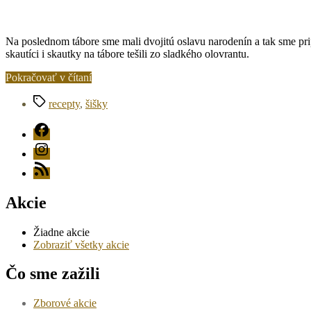
Na poslednom tábore sme mali dvojitú oslavu narodenín a tak sme prip
skautíci i skautky na tábore tešili zo sladkého olovrantu.
„Táborová
Pokračovať v čítaní
kuchárka
Značky
–
recepty
,
šišky
Šišky“
FB
Instagram
RSS
Akcie
Žiadne akcie
Zobraziť všetky akcie
Čo sme zažili
Zborové akcie