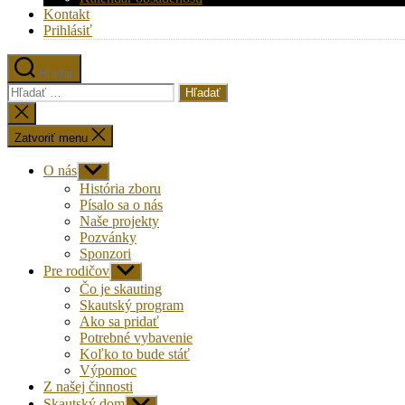
Kontakt
Prihlásiť
Hľadať
Vyhľadať:
Zatvoriť
vyhľadávanie
Zatvoriť menu
O nás
Zobraziť
druhú
História zboru
úroveň
Písalo sa o nás
navigácie
Naše projekty
Pozvánky
Sponzori
Pre rodičov
Zobraziť
druhú
Čo je skauting
úroveň
Skautský program
navigácie
Ako sa pridať
Potrebné vybavenie
Koľko to bude stáť
Výpomoc
Z našej činnosti
Skautský dom
Zobraziť