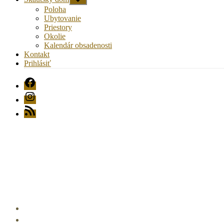
druhú
Poloha
úroveň
Ubytovanie
navigácie
Priestory
Okolie
Kalendár obsadenosti
Kontakt
Prihlásiť
FB
Instagram
RSS