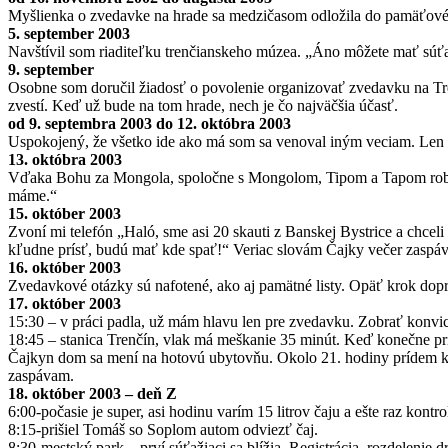
Myšlienka o zvedavke na hrade sa medzičasom odložila do pamäťového šu
5. september 2003
Navštívil som riaditeľku trenčianskeho múzea. „Áno môžete mať súťaž,
9. september
Osobne som doručil žiadosť o povolenie organizovať zvedavku na Tre
zvestí. Keď už bude na tom hrade, nech je čo najväčšia účasť.
od 9. septembra 2003 do 12. októbra 2003
Uspokojený, že všetko ide ako má som sa venoval iným veciam. Len p
13. októbra 2003
Vďaka Bohu za Mongola, spoločne s Mongolom, Tipom a Tapom robíme 
máme.“
15. október 2003
Zvoní mi telefón „Haló, sme asi 20 skauti z Banskej Bystrice a chc
kľudne prísť, budú mať kde spať!“ Veriac slovám Čajky večer zaspá
16. október 2003
Zvedavkové otázky sú nafotené, ako aj pamätné listy. Opäť krok dopr
17. október 2003
15:30 – v práci padla, už mám hlavu len pre zvedavku. Zobrať konvicu
18:45 – stanica Trenčín, vlak má meškanie 35 minút. Keď konečne pr
Čajkyn dom sa mení na hotovú ubytovňu. Okolo 21. hodiny prídem ko
zaspávam.
18. október 2003 – deň Z
6:00-počasie je super, asi hodinu varím 15 litrov čaju a ešte raz kontr
8:15-prišiel Tomáš so Soplom autom odviezť čaj.
8:30-mestský park – prví súťažiaci sa blížia. Registrácia, rozdelenie