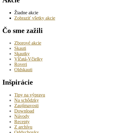
Žiadne akcie
Zobraziť všetky akcie
Čo sme zažili
Zborové akcie
Skauti
Skautky
Vĺčatá-Včielky
Roveri
Oldskauti
Inšpirácie
Tipy na výpravu
Na schôdzky
Zaujímavosti
Download
Návody
Recepty
Z archívu
Oddychovky