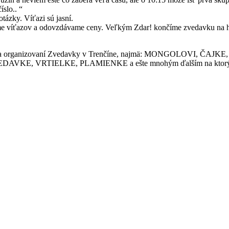
slo.. “
ázky. Víťazi sú jasní.
me víťazov a odovzdávame ceny. Veľkým Zdar! končíme zvedavku na hra
príprave a organizovaní Zvedavky v Trenčíne, najmä: MONGOLOVI
, VRTIELKE, PLAMIENKE a ešte mnohým ďalším na ktorých som 