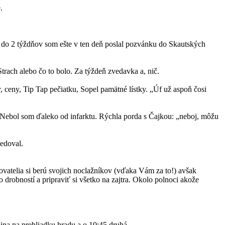
.
e do 2 týždňov som ešte v ten deň poslal pozvánku do Skautských
ach alebo čo to bolo. Za týždeň zvedavka a, nič.
eny, Tip Tap pečiatku, Sopel pamätné lístky. „Úf už aspoň čosi
 Nebol som ďaleko od infarktu. Rýchla porda s Čajkou: „neboj, môžu
ledoval.
vatelia si berú svojich noclažníkov (vďaka Vám za to!) avšak
bností a pripraviť si všetko na zajtra. Okolo polnoci akože
pina na prehliadku hradu a o 10:45 druhá.