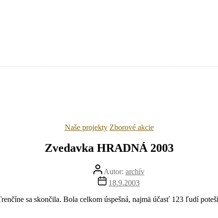
Kategórie
Naše projekty
Zborové akcie
Zvedavka HRADNÁ 2003
Autor
Autor:
archív
článku
Dátum
18.9.2003
článku
číne sa skončila. Bola celkom úspešná, najmä účasť 123 ľudí poteš