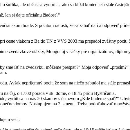
flíka, ale občas sa vynorila, ako sa blížil koniec leta stále častejšie
 len si dajte oficiálnu žiadosť.“
nčianskom hrade. S pocitom radosti, že sa zatiaľ darí a odpoveď príd
ri ceste vlakom z Ba do TN z VVS 2003 ma prepadol zváštny pocit. Str
zvedavkové otázky, Mongol aj visačky pre organizátorov, diplomy, c
eli by sme ísť na zvedavku, môžeme prespať?“ Moja odpoveď „prosím?“
vam.
edu. Avšak nepríjemný pocit, že som na niečo zabudol ma stále prenas
 na čaj, o 17:00 porada v sk. dome, o 18:45 prídu Bystričania.
íde, vyrúti sa na nás 20 skautov s úsmevom „Kde budeme spať?“ Ubyto
nečne domov. Nastupujem na 2. smenu. Treba podoťahovať množstvo dro
olujem veci.
 družín a neviem ešte čo zaberá veľa času, ale o 10:15 môže ísť prvá sku