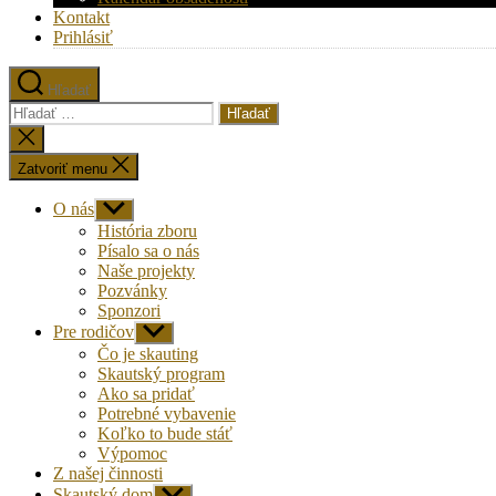
Kontakt
Prihlásiť
Hľadať
Vyhľadať:
Zatvoriť
vyhľadávanie
Zatvoriť menu
O nás
Zobraziť
druhú
História zboru
úroveň
Písalo sa o nás
navigácie
Naše projekty
Pozvánky
Sponzori
Pre rodičov
Zobraziť
druhú
Čo je skauting
úroveň
Skautský program
navigácie
Ako sa pridať
Potrebné vybavenie
Koľko to bude stáť
Výpomoc
Z našej činnosti
Skautský dom
Zobraziť