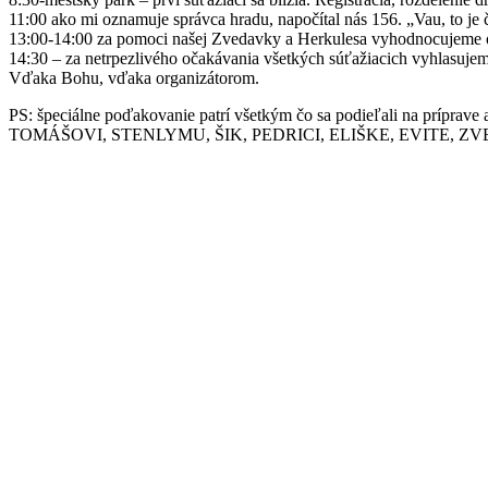
11:00 ako mi oznamuje správca hradu, napočítal nás 156. „Vau, to je čí
13:00-14:00 za pomoci našej Zvedavky a Herkulesa vyhodnocujeme ot
14:30 – za netrpezlivého očakávania všetkých súťažiacich vyhlasuje
Vďaka Bohu, vďaka organizátorom.
PS: špeciálne poďakovanie patrí všetkým čo sa podieľali na 
TOMÁŠOVI, STENLYMU, ŠIK, PEDRICI, ELIŠKE, EVITE, ZVEDAVKE