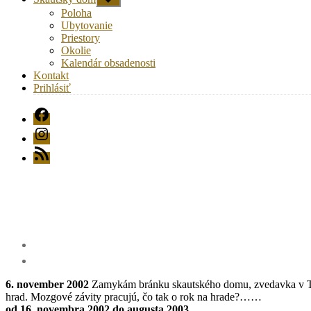
druhú
Poloha
úroveň
Ubytovanie
navigácie
Priestory
Okolie
Kalendár obsadenosti
Kontakt
Prihlásiť
FB
Instagram
RSS
6. november 2002
Zamykám bránku skautského domu, zvedavka v Tren
hrad. Mozgové závity pracujú, čo tak o rok na hrade?……
od 16. novembra 2002 do augusta 2003