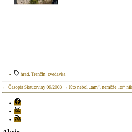
Značky
hrad
,
Trenčín
,
zvedavka
←
Časopis Skautoviny 09/2003
→
Kto nebol „tam“, nemôže „to“ ni
FB
Instagram
RSS
Akcie