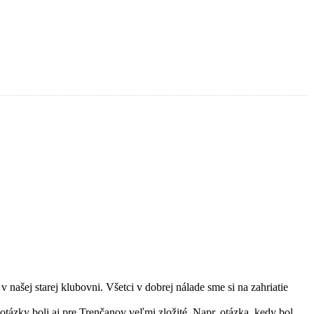
v našej starej klubovni. Všetci v dobrej nálade sme si na zahriatie
tázky boli aj pre Trenčanov veľmi zložité. Napr. otázka, kedy bol