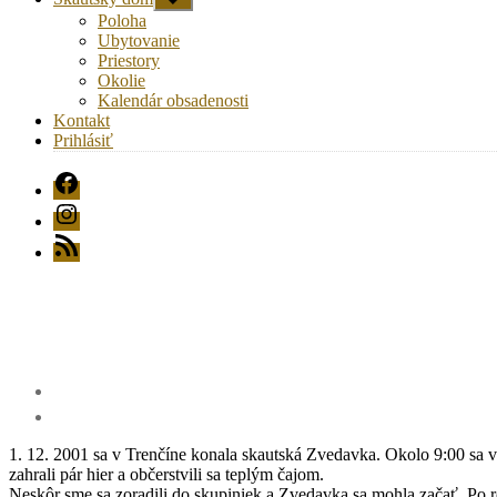
druhú
Poloha
úroveň
Ubytovanie
navigácie
Priestory
Okolie
Kalendár obsadenosti
Kontakt
Prihlásiť
FB
Instagram
RSS
1. 12. 2001 sa v Trenčíne konala skautská Zvedavka. Okolo 9:00 sa vlci
zahrali pár hier a občerstvili sa teplým čajom.
Neskôr sme sa zoradili do skupiniek a Zvedavka sa mohla začať. Po ro