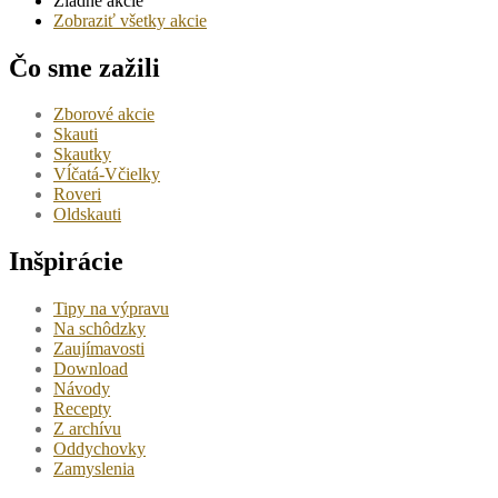
Žiadne akcie
Zobraziť všetky akcie
Čo sme zažili
Zborové akcie
Skauti
Skautky
Vĺčatá-Včielky
Roveri
Oldskauti
Inšpirácie
Tipy na výpravu
Na schôdzky
Zaujímavosti
Download
Návody
Recepty
Z archívu
Oddychovky
Zamyslenia