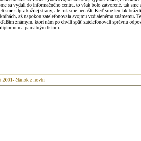
 sme sa vydali do informačného centra, to však bolo zatvorené, tak sme
li sme stĺp z každej strany, ale rok sme nenašli. Keď sme len tak bráz
h knihách, až napokon zatelefonovala svojmu vzdialenému známemu. Te
li ďalším známym, ktorí nám po chvíli späť zatelefonovali správnu odp
m diplomom a pamätným listom.
 2001- článok z novín