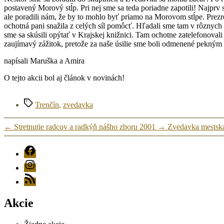
postavený Morový stĺp. Pri nej sme sa teda poriadne zapotili! Najprv
ale poradili nám, že by to mohlo byť priamo na Morovom stĺpe. Prezre
ochotná pani snažila z celých síl pomôcť. Hľadali sme tam v rôznyc
sme sa skúsili opýtať v Krajskej knižnici. Tam ochotne zatelefonova
zaujímavý zážitok, pretože za naše úsilie sme boli odmenené pekný
napísali Maruška a Amira
O tejto akcii bol aj článok v novinách!
Značky
Trenčín
,
zvedavka
←
Stretnutie radcov a radkýň nášho zboru 2001
→
Zvedavka mestská
FB
Instagram
RSS
Akcie