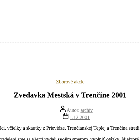
Kategórie
Zborové akcie
Zvedavka Mestská v Trenčíne 2001
Autor
Autor:
archív
článku
Dátum
1.12.2001
článku
, včielky a skautky z Prievidze, Trenčianskej Teplej a Trenčína stretli 
zdelení sme sa všetci vydali svojím smerom, vyplniť otázky. Niektoré o