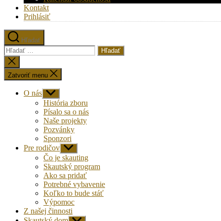
Kontakt
Prihlásiť
Hľadať
Vyhľadať:
Zatvoriť
vyhľadávanie
Zatvoriť menu
O nás
Zobraziť
druhú
História zboru
úroveň
Písalo sa o nás
navigácie
Naše projekty
Pozvánky
Sponzori
Pre rodičov
Zobraziť
druhú
Čo je skauting
úroveň
Skautský program
navigácie
Ako sa pridať
Potrebné vybavenie
Koľko to bude stáť
Výpomoc
Z našej činnosti
Skautský dom
Zobraziť