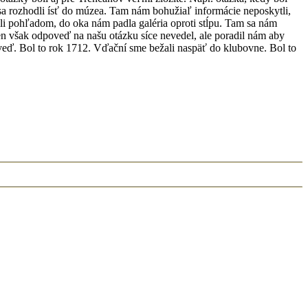
 sa rozhodli ísť do múzea. Tam nám bohužiaľ informácie neposkytli,
dili pohľadom, do oka nám padla galéria oproti stĺpu. Tam sa nám
n však odpoveď na našu otázku síce nevedel, ale poradil nám aby
oveď. Bol to rok 1712. Vďační sme bežali naspäť do klubovne. Bol to