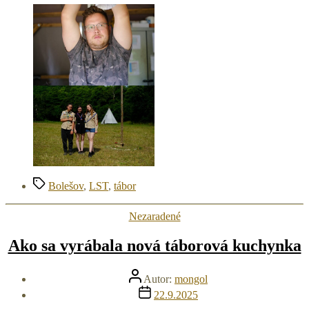
Značky
Bolešov
,
LST
,
tábor
Kategórie
Nezaradené
Ako sa vyrábala nová táborová kuchynka
Autor
Autor:
mongol
článku
Dátum
22.9.2025
článku