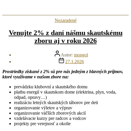
článku
Kategórie
Nezaradené
Venujte 2% z daní nášmu skautskému
zboru aj v roku 2026
Autor
Autor:
mongol
článku
Dátum
27.1.2026
článku
Prostriedky získané z 2% sú pre nás jedným z hlavných príjmov,
ktoré využívame v našom zbore na:
prevádzku klubovní a skautského domu
platbu energií v skautskom dome (elektrina, plyn, voda,
odpad, opravy…)
realizáciu letných skautských táborov pre deti
organizovanie výletov a výprav
organizovanie väčších zborových akcií
vzdelávacie kurzy pre radcov a vodcov
projekty pre verejnosť a okolie