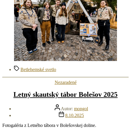
Značky
Betlehemské svetlo
Kategórie
Nezaradené
Letný skautský tábor Bolešov 2025
Autor
Autor:
mongol
článku
Dátum
8.10.2025
článku
Fotogaléria z Letného tábora v Bolešovskej doline.