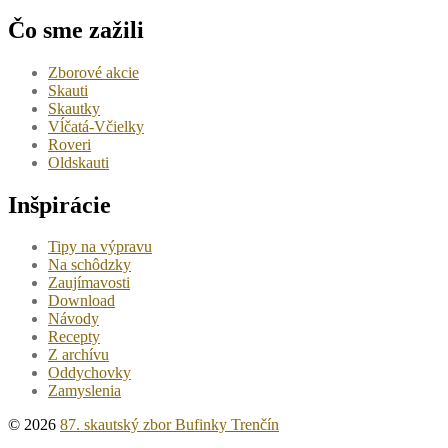
Čo sme zažili
Zborové akcie
Skauti
Skautky
Vĺčatá-Včielky
Roveri
Oldskauti
Inšpirácie
Tipy na výpravu
Na schôdzky
Zaujímavosti
Download
Návody
Recepty
Z archívu
Oddychovky
Zamyslenia
© 2026
87. skautský zbor Bufinky Trenčín