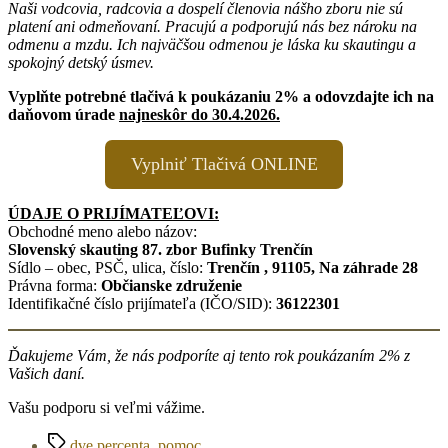
Naši vodcovia, radcovia a dospelí členovia nášho zboru nie sú
platení ani odmeňovaní. Pracujú a podporujú nás bez nároku na
odmenu a mzdu. Ich najväčšou odmenou je láska ku skautingu a
spokojný detský úsmev.
Vyplňte potrebné tlačivá k poukázaniu 2% a odovzdajte ich na
daňovom úrade
najneskôr do 30.4.2026.
Vyplniť Tlačivá ONLINE
ÚDAJE O PRIJÍMATEĽOVI:
Obchodné meno alebo názov:
Slovenský skauting 87. zbor Bufinky Trenčín
Sídlo – obec, PSČ, ulica, číslo:
Trenčín , 91105, Na záhrade 28
Právna forma:
Občianske združenie
Identifikačné číslo prijímateľa (IČO/SID):
36122301
Ďakujeme Vám, že nás podporíte aj tento rok poukázaním 2% z
Vašich daní.
Vašu podporu si veľmi vážime.
Značky
dve percenta
,
pomoc