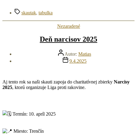
Značky
skautak
,
tabulka
Kategórie
Nezaradené
Deň narcisov 2025
Autor
Autor:
Matias
článku
Dátum
9.4.2025
článku
Aj tento rok sa naši skauti zapoja do charitatívnej zbierky
Narcisy
2025
, ktorú organizuje Liga proti rakovine.
Termín: 10. apríl 2025
Miesto: Trenčín