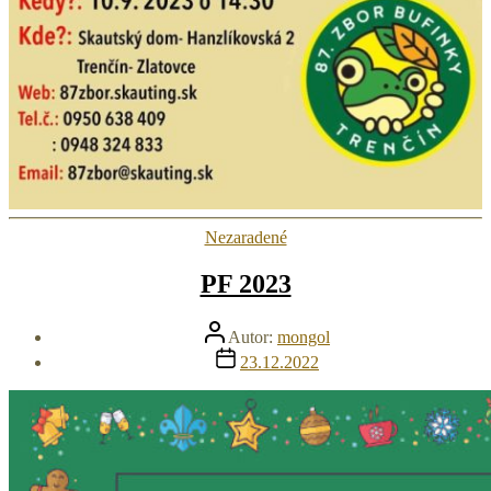
Kategórie
Nezaradené
PF 2023
Autor
Autor:
mongol
článku
Dátum
23.12.2022
článku