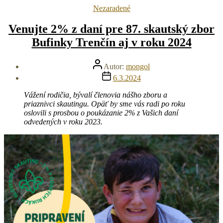
Kategórie
Nezaradené
Venujte 2% z daní pre 87. skautský zbor
Bufinky Trenčín aj v roku 2024
Autor
Autor:
mongol
článku
Dátum
6.3.2024
článku
Vážení rodičia, bývalí členovia nášho zboru a
priaznivci skautingu. Opäť by sme vás radi po roku
oslovili s prosbou o poukázanie 2% z Vašich daní
odvedených v roku 2023.