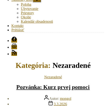
druhú
Poloha
úroveň
Ubytovanie
navigácie
Priestory
Okolie
Kalendár obsadenosti
Kontakt
Prihlásiť
FB
Instagram
RSS
Kategória:
Nezaradené
Kategórie
Nezaradené
Pozvánka: Kurz prvej pomoci
Autor
Autor:
mongol
článku
Dátum
3.3.2026