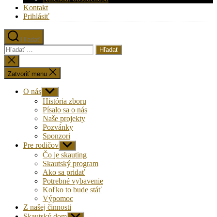
Kontakt
Prihlásiť
Hľadať
Vyhľadať:
Zatvoriť
vyhľadávanie
Zatvoriť menu
O nás
Zobraziť
druhú
História zboru
úroveň
Písalo sa o nás
navigácie
Naše projekty
Pozvánky
Sponzori
Pre rodičov
Zobraziť
druhú
Čo je skauting
úroveň
Skautský program
navigácie
Ako sa pridať
Potrebné vybavenie
Koľko to bude stáť
Výpomoc
Z našej činnosti
Skautský dom
Zobraziť