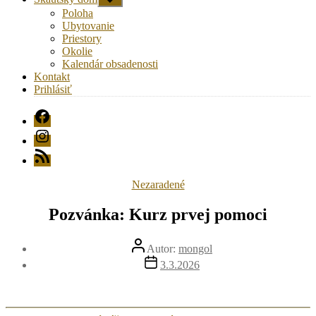
druhú
Poloha
úroveň
Ubytovanie
navigácie
Priestory
Okolie
Kalendár obsadenosti
Kontakt
Prihlásiť
FB
Instagram
RSS
Kategórie
Nezaradené
Pozvánka: Kurz prvej pomoci
Autor
Autor:
mongol
článku
Dátum
3.3.2026
článku