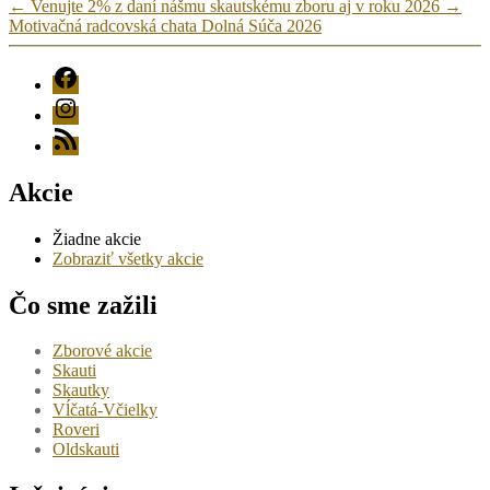
←
Venujte 2% z daní nášmu skautskému zboru aj v roku 2026
→
Motivačná radcovská chata Dolná Súča 2026
FB
Instagram
RSS
Akcie
Žiadne akcie
Zobraziť všetky akcie
Čo sme zažili
Zborové akcie
Skauti
Skautky
Vĺčatá-Včielky
Roveri
Oldskauti