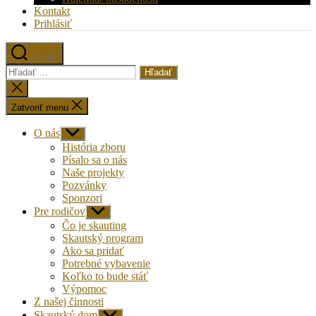
Kontakt
Prihlásiť
Hľadať
Vyhľadať:
Zatvoriť
vyhľadávanie
Zatvoriť menu
O nás
Zobraziť
druhú
História zboru
úroveň
Písalo sa o nás
navigácie
Naše projekty
Pozvánky
Sponzori
Pre rodičov
Zobraziť
druhú
Čo je skauting
úroveň
Skautský program
navigácie
Ako sa pridať
Potrebné vybavenie
Koľko to bude stáť
Výpomoc
Z našej činnosti
Skautský dom
Zobraziť