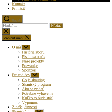
Kontakt
Prihlásiť
Hľadať
Vyhľadať:
Zatvoriť
vyhľadávanie
Zatvoriť menu
O nás
Zobraziť
druhú
História zboru
úroveň
Písalo sa o nás
navigácie
Naše projekty
Pozvánky
Sponzori
Pre rodičov
Zobraziť
druhú
Čo je skauting
úroveň
Skautský program
navigácie
Ako sa pridať
Potrebné vybavenie
Koľko to bude stáť
Výpomoc
Z našej činnosti
Skautský dom
Zobraziť