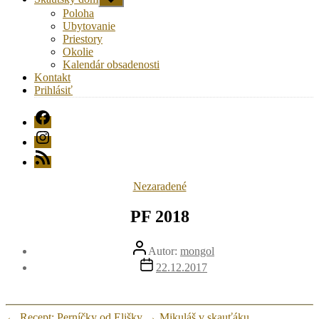
druhú
Poloha
úroveň
Ubytovanie
navigácie
Priestory
Okolie
Kalendár obsadenosti
Kontakt
Prihlásiť
FB
Instagram
RSS
Kategórie
Nezaradené
PF 2018
Autor
Autor:
mongol
článku
Dátum
22.12.2017
článku
←
Recept: Perníčky od Elišky
→
Mikuláš v skauťáku