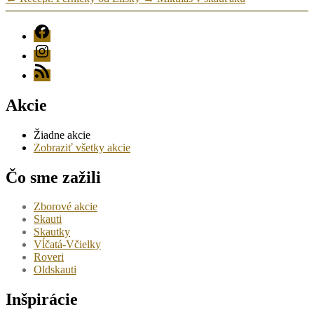
FB
Instagram
RSS
Akcie
Žiadne akcie
Zobraziť všetky akcie
Čo sme zažili
Zborové akcie
Skauti
Skautky
Vĺčatá-Včielky
Roveri
Oldskauti
Inšpirácie